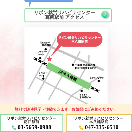
リボン就労リハビリセンター
葛西駅前 アクセス
無料で随時見学・体験
できます。お気軽にご連絡ください。
リボン就労リハビリセンター
リボン就労リハビリセンター
葛西駅前
本八幡駅前
経路マップはこちら
03-5659-0988
047-335-6510