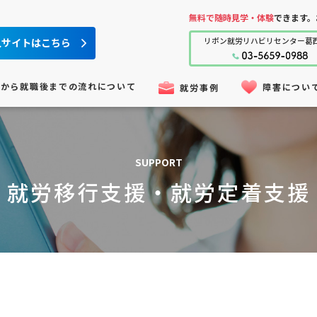
無料で随時見学・体験
できます。
人サイトはこちら
リボン就労
リハビリセンター
葛
用から就職後までの流れについて
障害につい
就労事例
SUPPORT
就労移行支援・就労定着支援