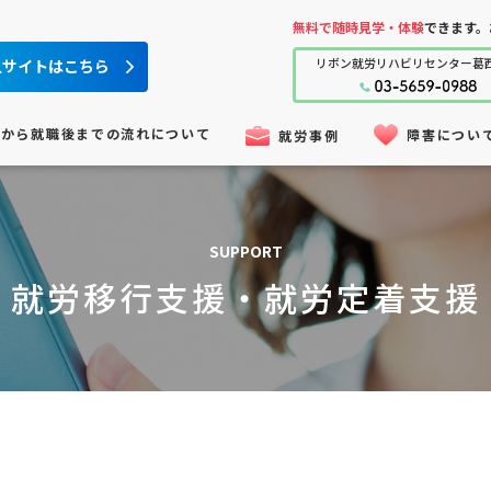
無料で随時見学・体験
できます。
人サイトはこちら
リボン就労
リハビリセンター
葛
用から就職後までの流れについて
障害につい
就労事例
SUPPORT
就労移行支援・就労定着支援