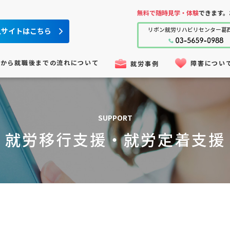
無料で随時見学・体験
できます。
人サイトはこちら
リボン就労
リハビリセンター
葛
用から就職後までの流れについて
障害につい
就労事例
SUPPORT
就労移行支援・就労定着支援